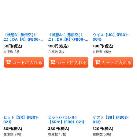
絞り込む
〔状態B〕孫悟空(ミ
〔状態A-〕孫悟空(ミ
ウイス【UC】{FB01-
ニ)：DA【R】{FB06-
ニ)：DA【R】{FB06-
004}
018}
018}
50
円
(税込)
100
円
(税込)
180
円
(税込)
在庫数 2枚
在庫数 3枚
在庫数 46枚
カートに入れる
カートに入れる
カートに入れる
ヒット【SR】{FB01-
ヒット(パラレル)
ケフラ【SR】{FB02-
021}
【SR☆】{FB01-021}
013}
80
円
(税込)
380
円
(税込)
120
円
(税込)
在庫数 21枚
在庫数 15枚
在庫数 50枚