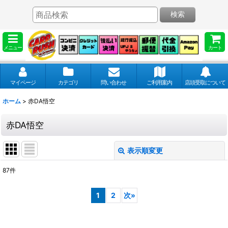
検索
メニュー
カート
マイページ
カテゴリ
問い合わせ
ご利用案内
店頭受取について
ホーム
>
赤DA悟空
赤DA悟空
表示順変更
閉じる
87
件
表示数
:
1
2
次
»
並び順
: