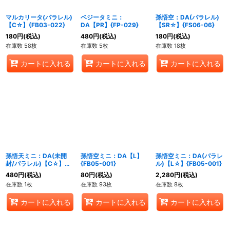
マルカリータ(パラレル)
ベジータミニ：
孫悟空：DA(パラレル)
【C☆】{FB03-022}
DA【PR】{FP-029}
【SR☆】{FS06-06}
180
円
(税込)
480
円
(税込)
180
円
(税込)
在庫数 58枚
在庫数 5枚
在庫数 18枚
カートに入れる
カートに入れる
カートに入れる
孫悟天ミニ：DA(未開
孫悟空ミニ：DA【L】
孫悟空ミニ：DA(パラレ
封/パラレル)【C☆】
{FB05-001}
ル)【L☆】{FB05-001}
{FS06-07}
480
円
(税込)
80
円
(税込)
2,280
円
(税込)
在庫数 1枚
在庫数 93枚
在庫数 8枚
カートに入れる
カートに入れる
カートに入れる