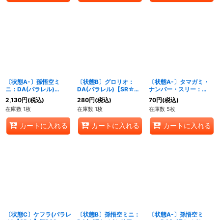
〔状態A-〕孫悟空ミ
〔状態B〕グロリオ：
〔状態A-〕タマガミ・
ニ：DA(パラレル)
DA(パラレル)【SR☆】
ナンバー・スリー：
【L☆】{FB05-001}
{FB05-006}
DA【SR】{FB05-009}
2,130
円
(税込)
280
円
(税込)
70
円
(税込)
在庫数 1枚
在庫数 1枚
在庫数 5枚
カートに入れる
カートに入れる
カートに入れる
〔状態C〕ケフラ(パラレ
〔状態B〕孫悟空ミニ：
〔状態A-〕孫悟空ミ