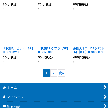
{FS06-06}
80
円
(税込)
70
円
(税込)
80
円
(税込)
×
×
×
〔状態B〕ヒット【SR】
〔状態B〕ケフラ【SR】
孫悟天ミニ：DA(パラレ
{FB01-021}
{FB02-013}
ル)【C☆】{FS06-07}
50
円
(税込)
50
円
(税込)
480
円
(税込)
×
×
×
1
2
次
»
ホーム
マイページ
新着商品