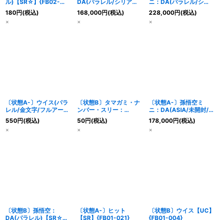
ル)【SR☆】{FB02-
DA(パラレル/シリアル/
ニ：DA(パラレル/シリ
013}
金文字)【SR☆】
アル/金文字)【SR☆】
180
円
(税込)
168,000
円
(税込)
228,000
円
(税込)
{FB04-012}
{FB04-012}
×
×
×
〔状態A-〕ウイス(パラ
〔状態B〕タマガミ・ナ
〔状態A-〕孫悟空ミ
レル/金文字/フルアー
ンバー・スリー：
ニ：DA(ASIA/未開封/パ
ト)【UC☆】{FB01-
DA【SR】{FB05-009}
ラレル/シリアル/金文
550
円
(税込)
50
円
(税込)
178,000
円
(税込)
004}
字)【SR☆】{FB04-
×
×
×
012}
〔状態B〕孫悟空：
〔状態A-〕ヒット
〔状態B〕ウイス【UC】
DA(パラレル)【SR☆】
【SR】{FB01-021}
{FB01-004}