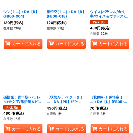
シン(ミニ)：DA【R】
孫悟空(ミニ)：DA【R】
ウイス(パラレル/金文
{FB06-004}
{FB06-018}
字/ウイス＆ヴァドス)
【UC☆】{FB01-004}
120
円
(税込)
120
円
(税込)
480
円
(税込)
在庫数 28枚
在庫数 21枚
在庫数 32枚
カートに入れる
カートに入れる
カートに入れる
孫悟飯：青年期(パラレ
〔状態A-〕ベジータミ
〔状態A-〕孫悟空ミ
ル/金文字/孫悟飯＆ピッ
ニ：DA【PR】{FP-
ニ：DA【L】{FB05-
コロ)【SR☆】{FB02-
029}
001}
450
円
(税込)
70
円
(税込)
018}
480
円
(税込)
在庫数 1枚
在庫数 3枚
在庫数 16枚
カートに入れる
カートに入れる
カートに入れる