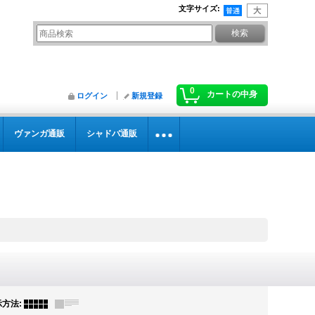
文字サイズ
:
0
カートの中身
ログイン
新規登録
ヴァンガ通販
シャドバ通販
示方法
: