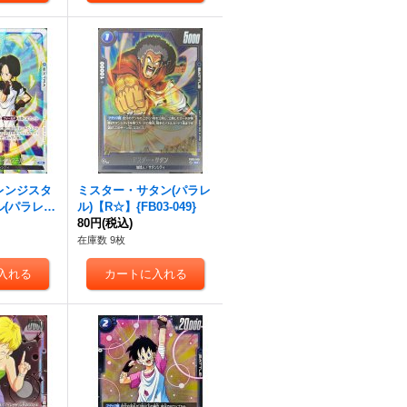
レンジスタ
ミスター・サタン(パラレ
(パラレ
ル)【R☆】{FB03-049}
/フレーム
80円
(税込)
3-050}
在庫数 9枚