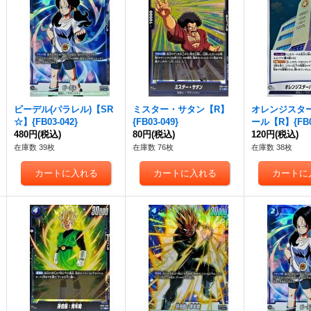
ビーデル(パラレル)【SR
ミスター・サタン【R】
オレンジスタ
☆】{FB03-042}
{FB03-049}
ール【R】{FB03
480円
(税込)
80円
(税込)
120円
(税込)
在庫数 39枚
在庫数 76枚
在庫数 38枚