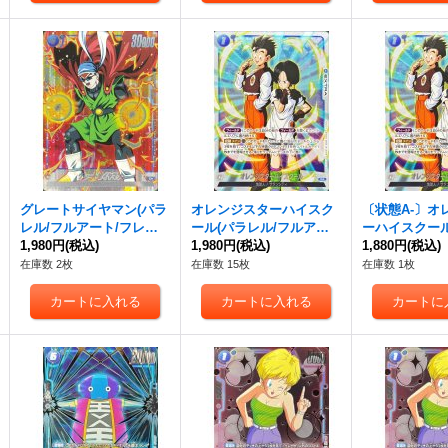
グレートサイヤマン(パラ
オレンジスターハイスク
〔状態A-〕オ
レル/フルアート/フレー
ール(パラレル/フルアー
ーハイスクール
ム無)【C☆】{FB03-032}
1,980円
(税込)
ト/フレーム無)【R☆】{F
1,980円
(税込)
ル/フルアート
1,880円
(税込)
B03-050}
無)【R☆】{FB0
在庫数 2枚
在庫数 15枚
在庫数 1枚