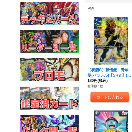
70
件
〔状態C〕孫悟飯：青年
期(パラレル)【SR☆】{F
B03-039}
180円
(税込)
在庫数 1枚