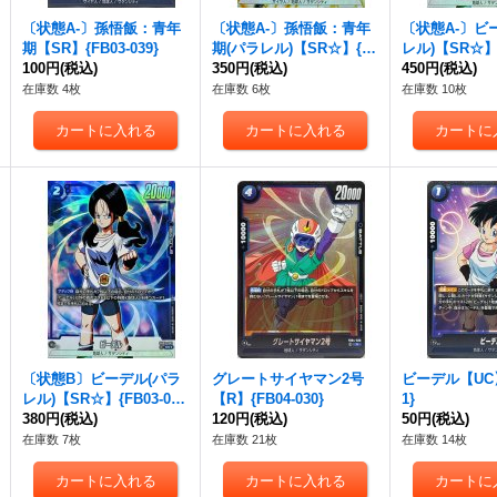
〔状態A-〕孫悟飯：青年
〔状態A-〕孫悟飯：青年
〔状態A-〕ビ
期【SR】{FB03-039}
期(パラレル)【SR☆】{F
レル)【SR☆】{
100円
(税込)
B03-039}
350円
(税込)
2}
450円
(税込)
在庫数 4枚
在庫数 6枚
在庫数 10枚
〔状態B〕ビーデル(パラ
グレートサイヤマン2号
ビーデル【UC】{
レル)【SR☆】{FB03-04
【R】{FB04-030}
1}
2}
380円
(税込)
120円
(税込)
50円
(税込)
在庫数 7枚
在庫数 21枚
在庫数 14枚