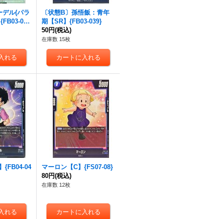
ーデル(パラ
〔状態B〕孫悟飯：青年
FB03-04
期【SR】{FB03-039}
50円
(税込)
在庫数 15枚
FB04-04
マーロン【C】{FS07-08}
80円
(税込)
在庫数 12枚