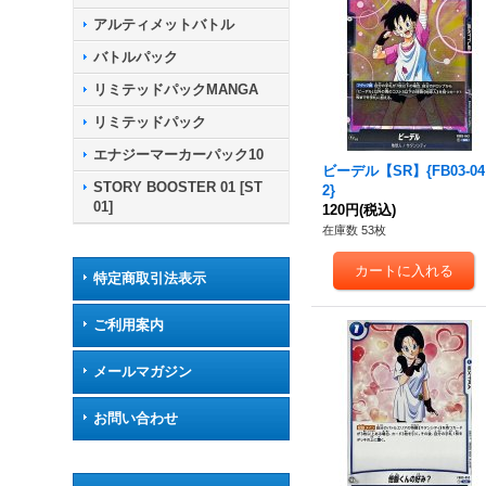
アルティメットバトル
バトルパック
リミテッドパックMANGA
リミテッドパック
エナジーマーカーパック10
ビーデル【SR】{FB03-04
STORY BOOSTER 01 [ST
2}
01]
120円
(税込)
在庫数 53枚
特定商取引法表示
ご利用案内
メールマガジン
お問い合わせ