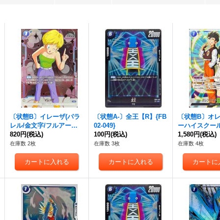
〔状態B〕イレーザ(パラ
〔状態A-〕全王【R】{FB
〔状態B〕オ
レル/金文字/フルアート)
02-049}
ーハイスクール
【C☆】{FB03-028}
820円
(税込)
100円
(税込)
ル/フルアート
1,580円
(税込)
無)【R☆】{FB0
在庫数 2枚
在庫数 3枚
在庫数 4枚