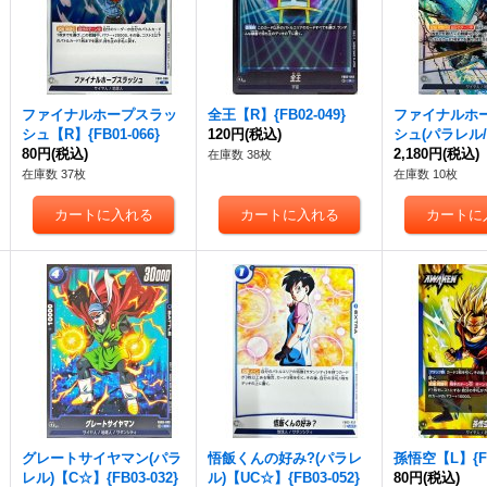
ファイナルホープスラッ
全王【R】{FB02-049}
ファイナルホ
シュ【R】{FB01-066}
120円
(税込)
シュ(パラレル
80円
(税込)
【R☆】{FB01-
2,180円
(税込)
在庫数 38枚
2]}
在庫数 37枚
在庫数 10枚
グレートサイヤマン(パラ
悟飯くんの好み?(パラレ
孫悟空【L】{FB
レル)【C☆】{FB03-032}
ル)【UC☆】{FB03-052}
80円
(税込)