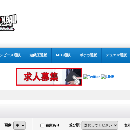
ンピース通販
遊戯王通販
MTG通販
ポケカ通販
デュエマ通販
画像
:
並び順
:
在庫あり
表