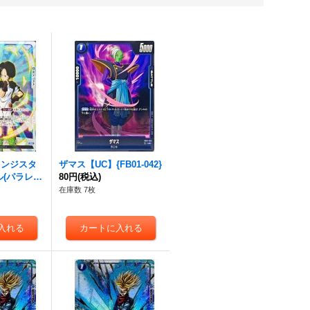
レンジスタ
ザマス【UC】{FB01-042}
(パラレ
80円
(税込)
/フレーム
在庫数 7枚
3-050}