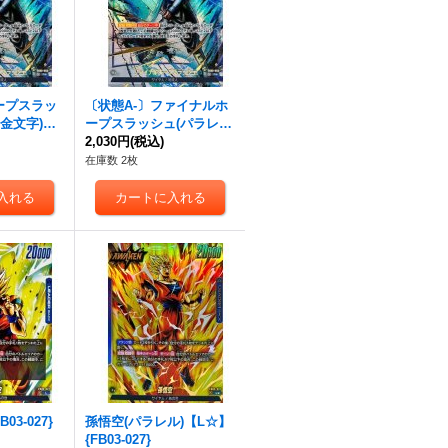
ープスラッ
〔状態A-〕ファイナルホ
/金文字)
ープスラッシュ(パラレ
066[FB0
ル/金文字)【R☆】{FB01-
2,030円
(税込)
066[FB02]}
在庫数 2枚
03-027}
孫悟空(パラレル)【L☆】
{FB03-027}