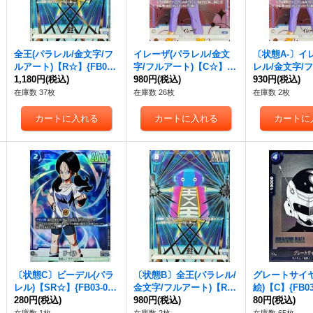
全王(パラレル/金文字/フ
イレーザ(パラレル/金文
〔状態A-〕イ
ルアート)【R☆】{FB02-
字/フルアート)【C☆】{F
レル/金文字/
049}
1,180円
(税込)
B03-028}
980円
(税込)
【C☆】{FB03-
930円
(税込)
在庫数 37枚
在庫数 26枚
在庫数 2枚
〔状態C〕ビーデル(パラ
〔状態B〕全王(パラレル/
グレートサイヤ
レル)【SR☆】{FB03-04
金文字/フルアート)【R
絵)【C】{FB03
2}
280円
(税込)
☆】{FB02-049}
980円
(税込)
1]}
80円
(税込)