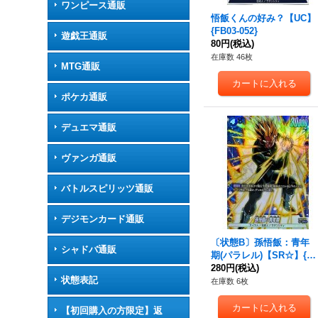
ワンピース通販
悟飯くんの好み？【UC】
{FB03-052}
遊戯王通販
80円
(税込)
在庫数 46枚
MTG通販
ポケカ通販
デュエマ通販
ヴァンガ通販
バトルスピリッツ通販
デジモンカード通販
〔状態B〕孫悟飯：青年
シャドバ通販
期(パラレル)【SR☆】{F
B03-039}
280円
(税込)
状態表記
在庫数 6枚
【初回購入の方限定】返