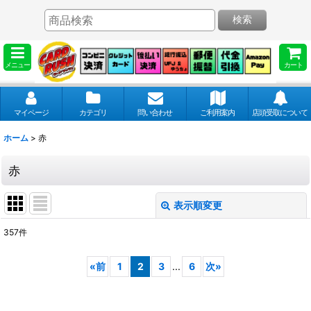
検索
メニュー
カート
マイページ
カテゴリ
問い合わせ
ご利用案内
店頭受取について
ホーム
>
赤
赤
表示順変更
閉じる
357
件
表示数
:
«
前
1
2
3
...
6
次
»
並び順
: