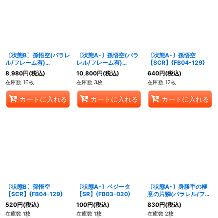
絞り込む
〔状態B〕孫悟空(パラレ
〔状態A-〕孫悟空(パラ
〔状態A-〕孫悟空
ル/フレーム有)
レル/フレーム有)
【SCR】{FB04-129}
【SCR☆】{FB04-129}
【SCR☆】{FB04-129}
8,980
円
(税込)
10,800
円
(税込)
640
円
(税込)
在庫数 16枚
在庫数 3枚
在庫数 12枚
カートに入れる
カートに入れる
カートに入れる
〔状態B〕孫悟空
〔状態A-〕ベジータ
〔状態A-〕身勝手の極
【SCR】{FB04-129}
【SR】{FB03-020}
意の片鱗(パラレル/フル
アートFoil)【C☆】
520
円
(税込)
100
円
(税込)
830
円
(税込)
{FB02-035}
在庫数 1枚
在庫数 1枚
在庫数 2枚