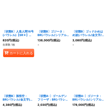
〔状態B〕人造人間16号
〔状態B〕ゴジータ：
〔状態B〕ゴッドかめは
(パラレル)【SR☆】
BR(パラレル/シリアル/
め波(パラレル/金文字/
{FB06-009}
金文字)【SR☆】
正面)【C☆】{FS01-16}
820
円
(税込)
138,000
円
(税込)
3,080
円
(税込)
{FB09-007}
在庫数 1枚
×
×
カートに入れる
〔状態B〕孫悟空：
〔状態A-〕ゴールデン
〔状態A-〕ゴジータ：
BR(パラレル/金文字)
フリーザ：BR(パラレル)
BR(パラレル/シリアル/
【R☆】{FB09-010}
【UC☆】{FB09-005}
金文字)【SR☆】
4,380
円
(税込)
2,030
円
(税込)
178,000
円
(税込)
{FB09-007}