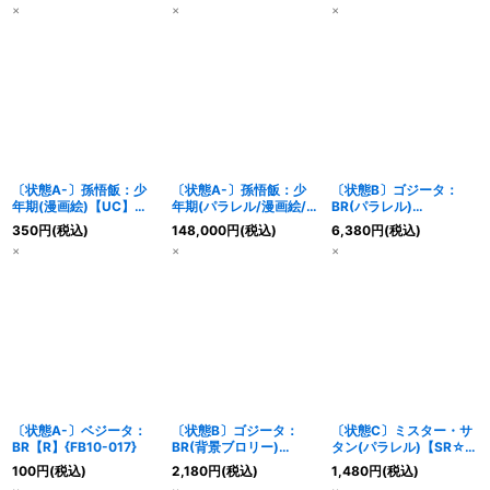
×
×
×
〔状態A-〕孫悟飯：少
〔状態A-〕孫悟飯：少
〔状態B〕ゴジータ：
年期(漫画絵)【UC】
年期(パラレル/漫画絵/
BR(パラレル)
{SB02-007}
金文字)【UC☆】
【SCR☆】{FB09-121}
350
円
(税込)
148,000
円
(税込)
6,380
円
(税込)
{SB02-007}
×
×
×
〔状態A-〕ベジータ：
〔状態B〕ゴジータ：
〔状態C〕ミスター・サ
BR【R】{FB10-017}
BR(背景ブロリー)
タン(パラレル)【SR☆】
【PR】{FP-079}
{FB10-021}
100
円
(税込)
2,180
円
(税込)
1,480
円
(税込)