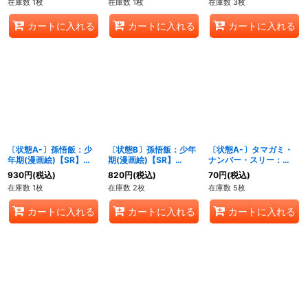
在庫数 1枚
在庫数 1枚
在庫数 3枚
035[FB05]}
カートに入れる
カートに入れる
カートに入れる
〔状態A-〕孫悟飯：少
〔状態B〕孫悟飯：少年
〔状態A-〕タマガミ・
年期(漫画絵)【SR】
期(漫画絵)【SR】
ナンバー・スリー：
{SB02-008}
{SB02-008}
DA【SR】{FB05-009}
930
円
(税込)
820
円
(税込)
70
円
(税込)
在庫数 1枚
在庫数 2枚
在庫数 5枚
カートに入れる
カートに入れる
カートに入れる