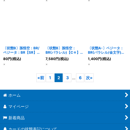
×
×
×
〔状態B〕孫悟空：BR/
〔状態B〕孫悟空：
〔状態A-〕ベジータ：
ベジータ：BR【SR】
BR(パラレル)【C☆】
BR(パラレル/金文字)
{FB09-011}
{FB09-008}
【R☆】{FB09-020}
80
円
(税込)
7,580
円
(税込)
1,400
円
(税込)
×
×
×
«
前
1
2
3
...
6
次
»
ホーム
マイページ
新着商品
カードの状態表記について