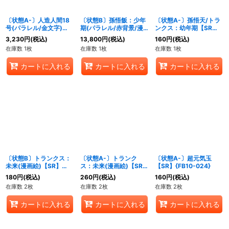
〔状態A-〕人造人間18
〔状態B〕孫悟飯：少年
〔状態A-〕孫悟天/トラ
号(パラレル/金文字)
期(パラレル/赤背景/漫
ンクス：幼年期【SR】
【UC☆】{FB01-
画絵)【R☆】{SB02-
{FB08-009}
3,230
円
(税込)
13,800
円
(税込)
160
円
(税込)
014[FB05]}
006}
在庫数 1枚
在庫数 1枚
在庫数 1枚
カートに入れる
カートに入れる
カートに入れる
〔状態B〕トランクス：
〔状態A-〕トランク
〔状態A-〕超元気玉
未来(漫画絵)【SR】
ス：未来(漫画絵)【SR】
【SR】{FB10-024}
{SB02-012}
{SB02-012}
180
円
(税込)
260
円
(税込)
160
円
(税込)
在庫数 2枚
在庫数 2枚
在庫数 2枚
カートに入れる
カートに入れる
カートに入れる