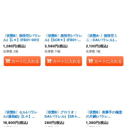
〔状態B〕孫悟空(パラレ
〔状態B〕孫悟空(パラレ
〔状態A-〕孫悟空ミ
ル)【L☆】{FB01-001}
ル)【SCR☆】{FB01-
ニ：DA(パラレル)
139}
【L☆】{FB05-001}
1,280
円
(税込)
3,580
円
(税込)
2,130
円
(税込)
在庫数 2枚
在庫数 11枚
在庫数 1枚
カートに入れる
カートに入れる
カートに入れる
〔状態B〕セル(パラレ
〔状態B〕グロリオ：
〔状態B〕身勝手の極意
ル/漫画絵)【L☆】
DA(パラレル)【SR☆】
の片鱗(パラレ
{SB01-001}
{FB05-006}
ル/DOKKAN BATTLE)
16,800
円
(税込)
280
円
(税込)
1,380
円
(税込)
【C☆】{FB02-