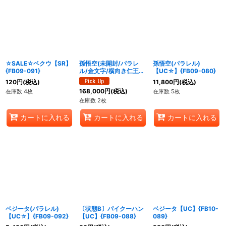
☆SALE☆ベクウ【SR】
孫悟空(未開封/パラレ
孫悟空(パラレル)
{FB09-091}
ル/金文字/横向き仁王立
【UC☆】{FB09-080}
ち)【SR☆】{FS11-07}
120
円
(税込)
11,800
円
(税込)
168,000
円
(税込)
在庫数 4枚
在庫数 5枚
在庫数 2枚
カートに入れる
カートに入れる
カートに入れる
ベジータ(パラレル)
〔状態B〕パイクーハン
ベジータ【UC】{FB10-
【UC☆】{FB09-092}
【UC】{FB09-088}
089}