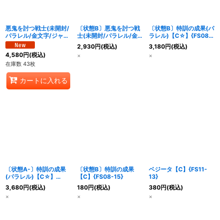
悪鬼を討つ戦士(未開封/
〔状態B〕悪鬼を討つ戦
〔状態B〕特訓の成果(パ
パラレル/金文字/ジャネ
士(未開封/パラレル/金
ラレル)【C☆】{FS08-
ンバ)【SR☆】{FB09-
文字/ジャネンバ)
15}
2,930
円
(税込)
3,180
円
(税込)
096}
【SR☆】{FB09-096}
4,580
円
(税込)
×
×
在庫数 43枚
カートに入れる
〔状態A-〕特訓の成果
〔状態B〕特訓の成果
ベジータ【C】{FS11-
(パラレル)【C☆】
【C】{FS08-15}
13}
{FS08-15}
3,680
円
(税込)
180
円
(税込)
380
円
(税込)
×
×
×