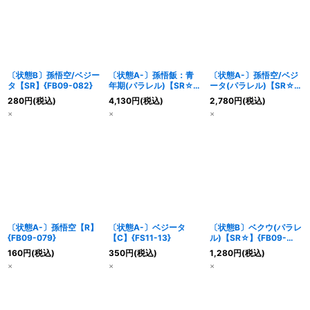
〔状態B〕孫悟空/ベジー
〔状態A-〕孫悟飯：青
〔状態A-〕孫悟空/ベジ
タ【SR】{FB09-082}
年期(パラレル)【SR☆】
ータ(パラレル)【SR☆】
{FS11-09}
{FB09-082}
280
円
(税込)
4,130
円
(税込)
2,780
円
(税込)
×
×
×
〔状態A-〕孫悟空【R】
〔状態A-〕ベジータ
〔状態B〕ベクウ(パラレ
{FB09-079}
【C】{FS11-13}
ル)【SR☆】{FB09-
091}
160
円
(税込)
350
円
(税込)
1,280
円
(税込)
×
×
×