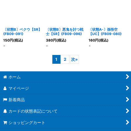
〔状態B〕ベクウ【SR】
〔状態B〕悪鬼を討つ戦
〔状態A-〕孫悟空
{FB09-091}
士【SR】{FB09-096}
【UC】{FB09-080}
150
円
(税込)
380
円
(税込)
160
円
(税込)
×
×
×
1
2
次
»
ホーム
マイページ
新着商品
カードの状態表記について
ショッピングカート