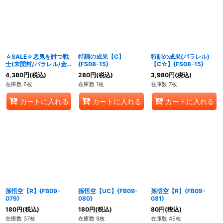
絞り込む
☆SALE☆悪鬼を討つ戦
特訓の成果【C】
特訓の成果(パラレル)
士(未開封/パラレル/金
{FS08-15}
【C☆】{FS08-15}
文字/ジャネンバ)
4,380
円
(税込)
280
円
(税込)
3,980
円
(税込)
【SR☆】{FB09-096}
在庫数 6枚
在庫数 1枚
在庫数 7枚
カートに入れる
カートに入れる
カートに入れる
孫悟空【R】{FB09-
孫悟空【UC】{FB09-
孫悟空【R】{FB09-
079}
080}
081}
180
円
(税込)
180
円
(税込)
80
円
(税込)
在庫数 37枚
在庫数 9枚
在庫数 45枚