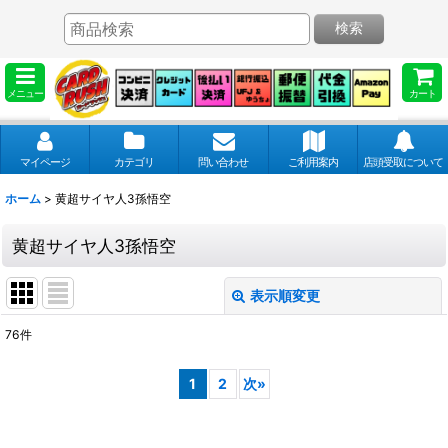
検索
メニュー
カート
マイページ
カテゴリ
問い合わせ
ご利用案内
店頭受取について
ホーム
>
黄超サイヤ人3孫悟空
黄超サイヤ人3孫悟空
表示順変更
閉じる
76
件
表示数
:
1
2
次
»
並び順
: